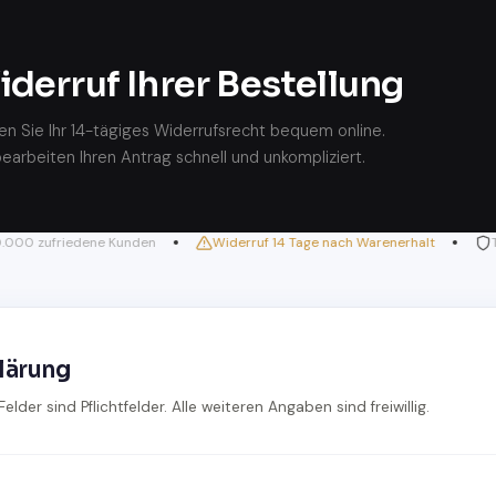
derruf Ihrer Bestellung
en Sie Ihr 14-tägiges Widerrufsrecht bequem online.
bearbeiten Ihren Antrag schnell und unkompliziert.
00 zufriedene Kunden
Widerruf 14 Tage nach Warenerhalt
Täg
lärung
lder sind Pflichtfelder. Alle weiteren Angaben sind freiwillig.