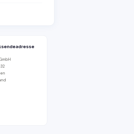
ksendeadresse
 GmbH
 32
len
and